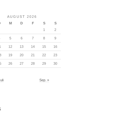
AUGUST 2026
D
M
D
F
S
S
1
2
4
5
6
7
8
9
1
12
13
14
15
16
8
19
20
21
22
23
5
26
27
28
29
30
uli
Sep. »
S