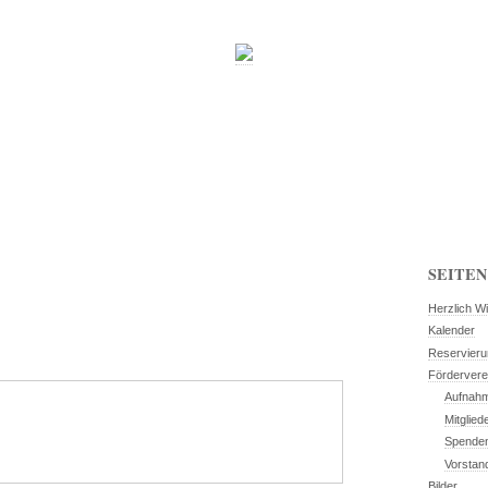
SEITEN
Herzlich W
Kalender
Reservier
Fördervere
Aufnahm
Mitglied
Spende
Vorstan
Bilder