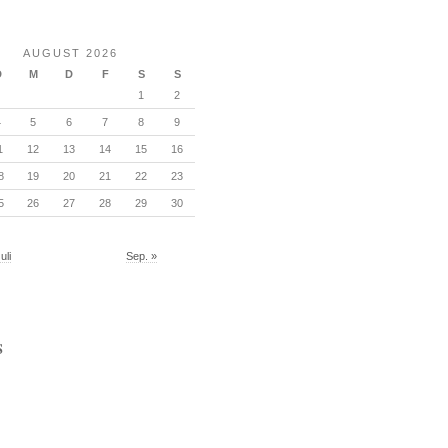
AUGUST 2026
D
M
D
F
S
S
1
2
4
5
6
7
8
9
1
12
13
14
15
16
8
19
20
21
22
23
5
26
27
28
29
30
uli
Sep. »
S