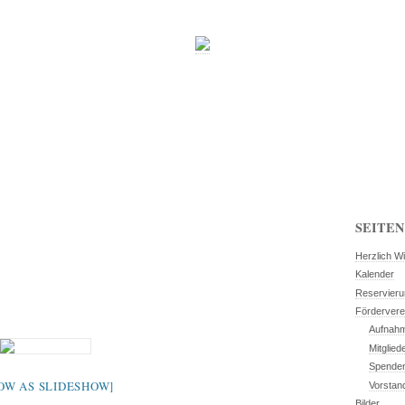
SEITEN
Herzlich W
Kalender
Reservier
Fördervere
Aufnahm
Mitglied
Spende
OW AS SLIDESHOW]
Vorstan
Bilder