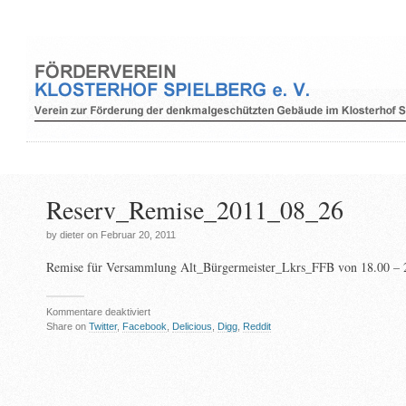
Reserv_Remise_2011_08_26
by dieter on Februar 20, 2011
Remise für Versammlung Alt_Bürgermeister_Lkrs_FFB von 18.00 – 
für
Kommentare deaktiviert
Reserv_Remise_2011_08_26
Share on
Twitter
,
Facebook
,
Delicious
,
Digg
,
Reddit