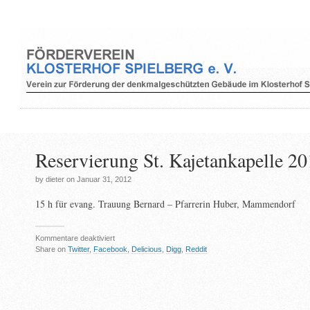
Reservierung St. Kajetankapelle 
by dieter on Januar 31, 2012
15 h für evang. Trauung Bernard – Pfarrerin Huber, Mammendorf
für
Kommentare deaktiviert
Reservierung
Share on
Twitter
,
Facebook
,
Delicious
,
Digg
,
Reddit
St.
Kajetankapelle
2012_04_13_Fr