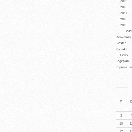
2015
2016
2017
2018
2019
Böll
Denkmäler
Kloster
Kontakt
Links
Lageplan
Impressum
M
3
10
1
17
1