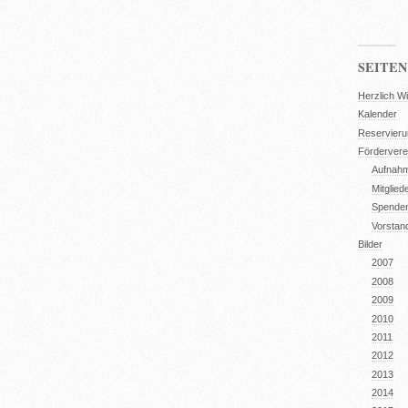
SEITEN
Herzlich W
Kalender
Reservier
Fördervere
Aufnahm
Mitglied
Spende
Vorstan
Bilder
2007
2008
2009
2010
2011
2012
2013
2014