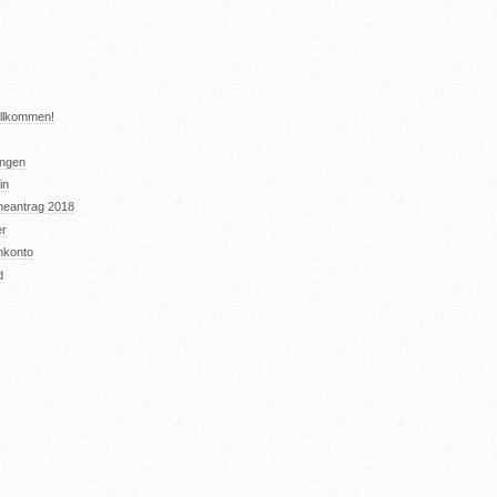
illkommen!
ungen
in
eantrag 2018
er
nkonto
d