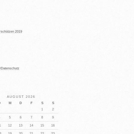
erschützen 2019
/Datenschutz
AUGUST 2026
D
M
D
F
S
S
1
2
4
5
6
7
8
9
1
12
13
14
15
16
8
19
20
21
22
23