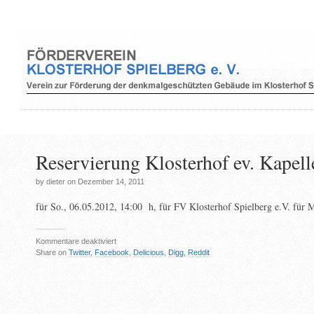
Reservierung Klosterhof ev. Kapell
by dieter on Dezember 14, 2011
für So., 06.05.2012, 14:00 h, für FV Klosterhof Spielberg e.V. für M
für
Kommentare deaktiviert
Reservierung
Share on
Twitter
,
Facebook
,
Delicious
,
Digg
,
Reddit
Klosterhof
ev.
Kapelle